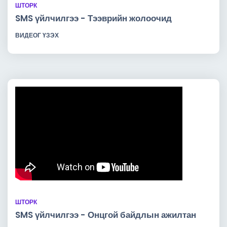
ШТОРК
SMS үйлчилгээ - Тээврийн жолоочид
ВИДЕОГ ҮЗЭХ
ШТОРК
SMS үйлчилгээ - Онцгой байдлын ажилтан