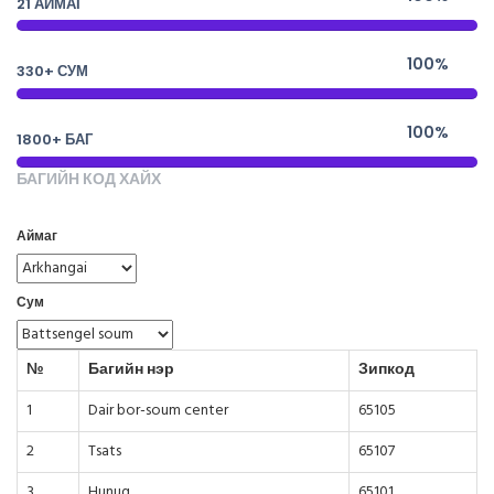
21 АЙМАГ
100%
330+ СУМ
100%
1800+ БАГ
БАГИЙН КОД ХАЙХ
Аймаг
Сум
№
Багийн нэр
Зипкод
1
Dair bor-soum center
65105
2
Tsats
65107
3
Hunug
65101