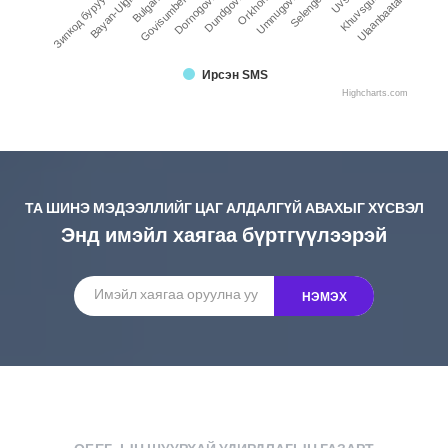
Umnugovi
Bulgan
Ulaanbaatar
Orkhon
Bayan-Ulgii
Khuvsgul
Dundgovi
Зипкод буруу
Uvs
Dornogovi
Selenge
Govisumber
Ирсэн SMS
Highcharts.com
ТА ШИНЭ МЭДЭЭЛЛИЙГ ЦАГ АЛДАЛГҮЙ АВАХЫГ ХҮСВЭЛ
Энд имэйл хаягаа бүртгүүлээрэй
НЭМЭХ