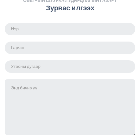
ОБЕГ-ЫН ШУУРХАЙ УДИРДЛАГЫН ГАЗАРТ
Зурвас илгээх