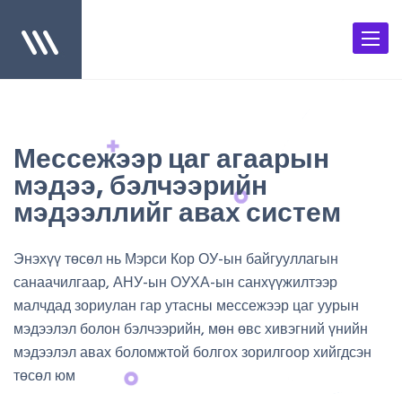
#
Мессежээр цаг агаарын
мэдээ, бэлчээрийн
мэдээллийг авах систем
Энэхүү төсөл нь Мэрси Кор ОУ-ын байгууллагын
санаачилгаар, АНУ-ын ОУХА-ын санхүүжилтээр
малчдад зориулан гар утасны мессежээр цаг уурын
мэдээлэл болон бэлчээрийн, мөн өвс хивэгний үнийн
мэдээлэл авах боломжтой болгох зорилгоор хийгдсэн
төсөл юм