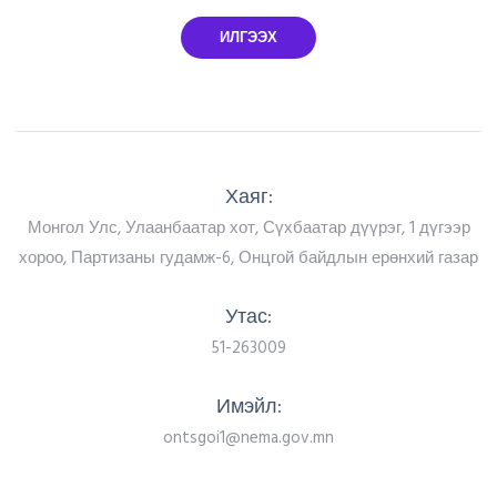
ИЛГЭЭХ
Хаяг:
Монгол Улс, Улаанбаатар хот, Сүхбаатар дүүрэг, 1 дүгээр
хороо, Партизаны гудамж-6, Онцгой байдлын ерөнхий газар
Утас:
51-263009
Имэйл:
ontsgoi1@nema.gov.mn