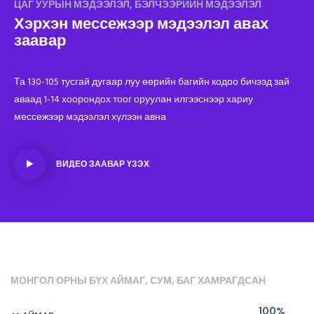
ЦАГ УУРЫН МЭДЭЭЛЭЛ, БЭЛЧЭЭРИЙН МЭДЭЭЛЭЛ
Хэрхэн мессежээр мэдээлэл авах
заавар
Та 130-105 тусгай дугаар луу өөрийн багийн кодоо бичээд зай
аваад 1-14 хоорондох тоог оруулан илгээснээр хариу
мессежээр мэдээлэл хүлээн авна
ВИДЕО ЗААВАР ҮЗЭХ
МОНГОЛ ОРНЫ БҮХ АЙМАГ, СУМ, БАГ ХАМРАГДСАН
100%