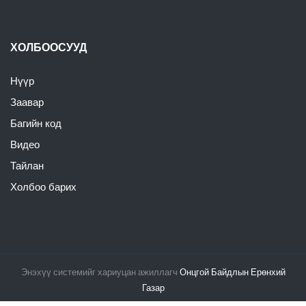
ХОЛБООСУУД
Нүүр
Заавар
Багийн код
Видео
Тайлан
Холбоо барих
Энэхүү системийг хариуцан ажиллагч
Онцгой Байдлын Ерөнхий
Газар