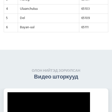
4
Ulaanchuluu
65103
5
Del
65109
6
Bayan-uul
65111
ОЛОН НИЙТЭД ЗОРИУЛСАН
Видео шторкууд