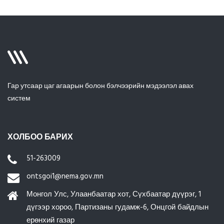
Гар утсаар цаг агаарын болон бэлчээрийн мэдээлэл авах
систем
ХОЛБОО БАРИХ
51-263009
ontsgoi1@nema.gov.mn
Монгол Улс, Улаанбаатар хот, Сүхбаатар дүүрэг, 1
дүгээр хороо, Партизаны гудамж-6, Онцгой байдлын
ерөнхий газар